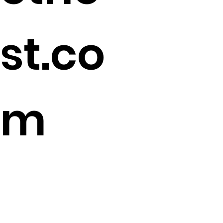
st.co
m