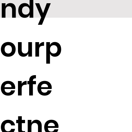
ndy
ourp
erfe
ctne